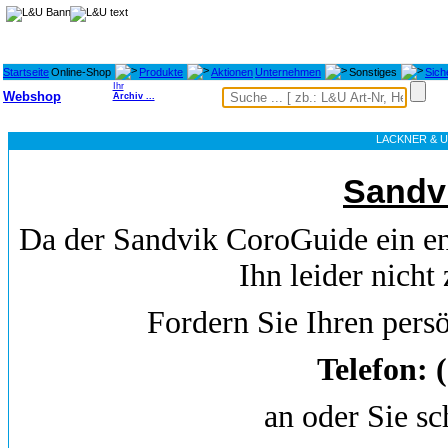
Startseite
Online-Shop
Produkte
Aktionen
Unternehmen
Sonstiges
Sich
Ihr
Webshop
Archiv ...
LACKNER & 
Sandv
Da der Sandvik CoroGuide ein e
Ihn leider nich
Fordern Sie Ihren per
Telefon: 
an oder Sie sc