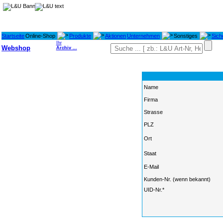
Startseite
Online-Shop
Produkte
Aktionen
Unternehmen
Sonstiges
Sich
Ihr
Webshop
Archiv ...
Name
Firma
Strasse
PLZ
Ort
Staat
E-Mail
Kunden-Nr. (wenn bekannt)
UID-Nr.*