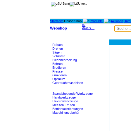
Startseite
Online-Shop
Produkte
Aktionen
Unte
Ihr
Webshop
Archiv ...
Maschinen
Fräsen
Drehen
Sägen
Schleifen
Blechbearbeitung
Bohren
Erodieren
Pressen
Gravieren
Optimum
Gebrauchtmaschinen
Werkzeuge
Spanabhebende Werkzeuge
Handwerkzeuge
Elektrowerkzeuge
Messen, Prüfen
Betriebseinrichtungen
Maschinenzubehör
Heidenhain - M-TEC
Lagertechnik