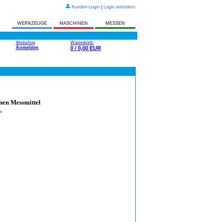
Kunden-Login
|
Login anfordern
WERKZEUGE
MASCHINEN
MESSEN
Webshop
Warenkorb:
Anmelden
0 / 0,00 EUR
hnen Messmittel
.