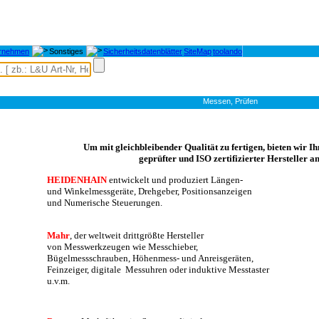
rnehmen
Sonstiges
Sicherheitsdatenblätter
SiteMap
toolando
Messen, Prüfen
Um mit gleichbleibender Qualität zu fertigen, bieten wir I
geprüfter und ISO zertifizierter Hersteller an
HEIDENHAIN
entwickelt und produziert Längen-
und Winkelmessgeräte, Drehgeber, Positionsanzeigen
und Numerische Steuerungen.
Mahr
, der weltweit drittgrößte Hersteller
von Messwerkzeugen wie Messchieber,
Bügelmessschrauben, Höhenmess- und Anreisgeräten,
Feinzeiger, digitale  Messuhren oder induktive Messtaster
u.v.m. 