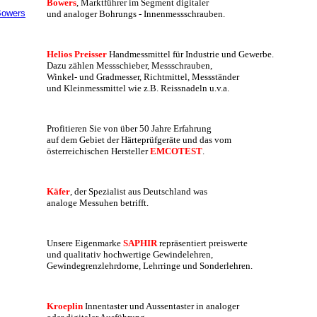
Bowers
, Marktführer im Segment digitaler 
und analoger Bohrungs - Innenmessschrauben.
Helios Preisser
 Handmessmittel für Industrie und Gewerbe. 
Dazu zählen Messschieber, Messschrauben, 
Winkel- und Gradmesser, Richtmittel, Messständer 
und Kleinmessmittel wie z.B. Reissnadeln u.v.a.
Profitieren Sie von über 50 Jahre Erfahrung
auf dem Gebiet der Härteprüfgeräte und das vom
österreichischen Hersteller 
EMCOTEST
. 
Käfer
, der Spezialist aus Deutschland was 
analoge Messuhen betrifft.
Unsere Eigenmarke 
SAPHIR
 repräsentiert preiswerte  
und qualitativ hochwertige Gewindelehren, 
Gewindegrenzlehrdorne, Lehrringe und Sonderlehren.
Kroeplin
 Innentaster und Aussentaster in analoger 