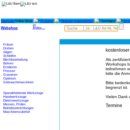
Startseite
Online-Shop
Produkte
Aktionen
Unternehmen
Sonstiges
Sich
Ihr
Webshop
Archiv ...
Maschinen
Fräsen
Drehen
kostenlos
Sägen
Schleifen
Als zertifizier
Blechbearbeitung
Bohren
Workshops be
Erodieren
teilnehmen w
Pressen
bitte die An
Gravieren
Optimum
Gebrauchtmaschinen
Bitte bedenk
begrenzt ist.
Werkzeuge
Spanabhebende Werkzeuge
Vielen Dank 
Handwerkzeuge
Elektrowerkzeuge
Messen, Prüfen
Termine
Betriebseinrichtungen
Maschinenzubehör
Heidenhain - M-TEC
Lagertechnik