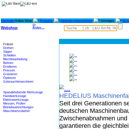
Startseite
Online-Shop
Produkte
Aktionen
Unternehmen
Sonstiges
Sich
Ihr
Webshop
Archiv ...
Maschinen
Fräsen
Drehen
Sägen
Schleifen
Blechbearbeitung
Bohren
Erodieren
Pressen
Gravieren
Optimum
Gebrauchtmaschinen
Werkzeuge
Spanabhebende Werkzeuge
HEDELIUS Maschinenfa
Handwerkzeuge
Elektrowerkzeuge
Seit drei Generationen 
Messen, Prüfen
Betriebseinrichtungen
deutschen Maschinenbau.
Maschinenzubehör
Zwischenabnahmen und sp
Heidenhain - M-TEC
garantieren die gleichble
Lagertechnik