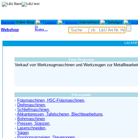
Startseite
Online-Shop
Produkte
Aktionen
Unternehmen
Sonstiges
Sich
Ihr
Webshop
Archiv ...
LACKNER
Unser Programm
Verkauf von Werkzeugmaschinen und Werkzeugen zur Metallbearbei
Schwerpunkt
-
Fräsmaschinen, HSC-Fräsmaschinen
,
-
Drehmaschinen
,
-
Schleifmaschinen,
-
Abkantpressen, Tafelscheren, Blechbearbeitung
,
-
Bohrmaschinen
-
Pressen, Stanzen
,
-
Laserschneiden
,
-
Sägen
-
Positionsanzeigen
,
Steuerungen
,