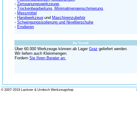
-
Zerspanungswerkzeuge
,
-
Trockenbearbeitung, Minimalmengenschmierung,
-
Messmittel
-
Handwerkzeug
und
Maschinenzubehör
-
Schwingungsisolierung und Nivellierschuhe
-
Erodieren
Ihr Vorteil
Über 60.000 Werkzeuge können ab Lager
Graz
geliefert werden.
Wir liefern auch Kleinmengen.
Fordern
Sie Ihren Berater an.
© 2007-2019 Lackner & Urnitsch Werkzeugshop